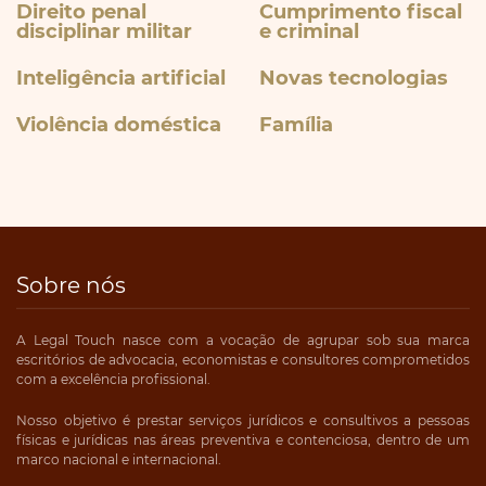
Direito penal
Cumprimento fiscal
disciplinar militar
e criminal
Inteligência artificial
Novas tecnologias
Violência doméstica
Família
Sobre nós
A Legal Touch nasce com a vocação de agrupar sob sua marca
escritórios de advocacia, economistas e consultores comprometidos
com a excelência profissional.
Nosso objetivo é prestar serviços jurídicos e consultivos a pessoas
físicas e jurídicas nas áreas preventiva e contenciosa, dentro de um
marco nacional e internacional.