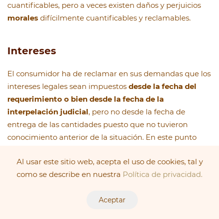
cuantificables, pero a veces existen daños y perjuicios
morales
difícilmente cuantificables y reclamables.
Intereses
El consumidor ha de reclamar en sus demandas que los
intereses legales sean impuestos
desde la fecha del
requerimiento o bien desde la fecha de la
interpelación judicial
, pero no desde la fecha de
entrega de las cantidades puesto que no tuvieron
conocimiento anterior de la situación. En este punto
debe aplicarse lo dispuesto en el apartado c) de la
Al usar este sitio web, acepta el uso de cookies, tal y
disposición Adicional Primera de la Ley 38/1999, de 5 de
como se describe en nuestra
Política de privacidad.
noviembre, de Ordenación de la Edificación, según el
cual la garantía comprende las “cantidades entregadas
Aceptar
más los intereses legales” del dinero vigentes hasta el
momento en que se haga efectiva la devolución, lo que