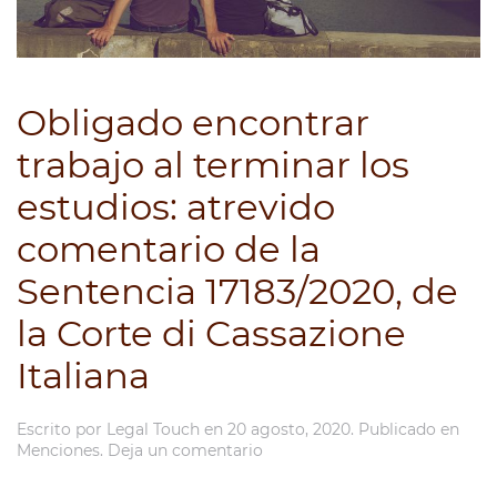
Obligado encontrar
trabajo al terminar los
estudios: atrevido
comentario de la
Sentencia 17183/2020, de
la Corte di Cassazione
Italiana
Escrito por
Legal Touch
en
20 agosto, 2020
. Publicado en
Menciones
.
Deja un comentario