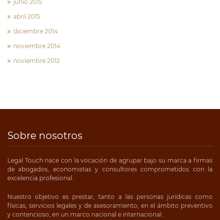
junio 2015
abril 2015
diciembre 2014
noviembre 2014
noviembre 2012
Sobre nosotros
Legal Touch nace con la vocación de agrupar bajo su marca a firmas
de abogados, economistas y consultores comprometidos con la
excelencia profesional.
Nuestro objetivo es prestar, tanto a las personas jurídicas como
físicas, servicios legales y de asesoramiento, en el ámbito preventivo
y contencioso, en un marco nacional e internacional.