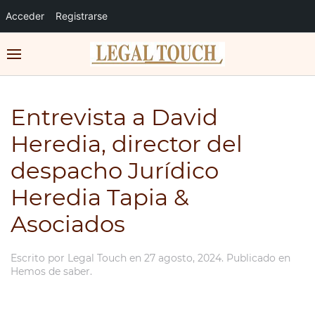
Acceder
Registrarse
Entrevista a David
Heredia, director del
despacho Jurídico
Heredia Tapia &
Asociados
Escrito por
Legal Touch
en
27 agosto, 2024
. Publicado en
Hemos de saber
.