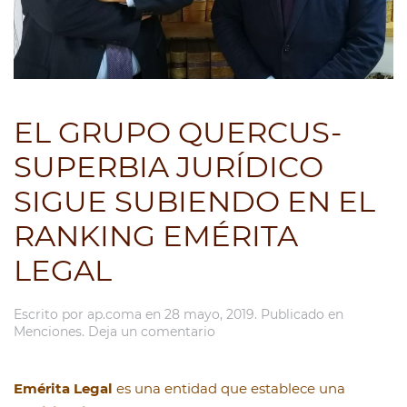
EL GRUPO QUERCUS-
SUPERBIA JURÍDICO
SIGUE SUBIENDO EN EL
RANKING EMÉRITA
LEGAL
Escrito por
ap.coma
en
28 mayo, 2019
. Publicado en
Menciones
.
Deja un comentario
Emérita Legal
es una entidad que establece una