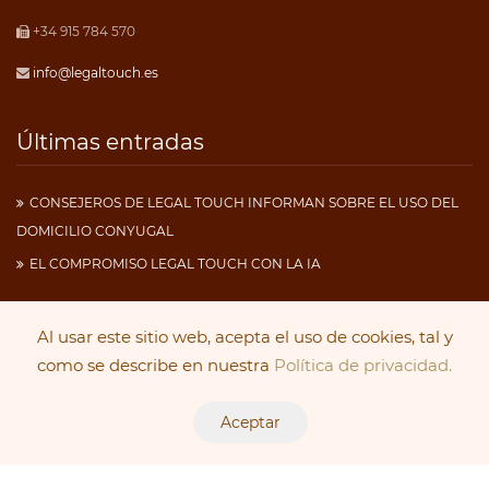
+34 915 784 570
info@legaltouch.es
Últimas entradas
CONSEJEROS DE LEGAL TOUCH INFORMAN SOBRE EL USO DEL
DOMICILIO CONYUGAL
EL COMPROMISO LEGAL TOUCH CON LA IA
Al usar este sitio web, acepta el uso de cookies, tal y
Copyright 2019
Legal Touch
. Todos los derechos
como se describe en nuestra
Política de privacidad.
reservados.
Aceptar
Aviso Legal
|
Política de Cookies