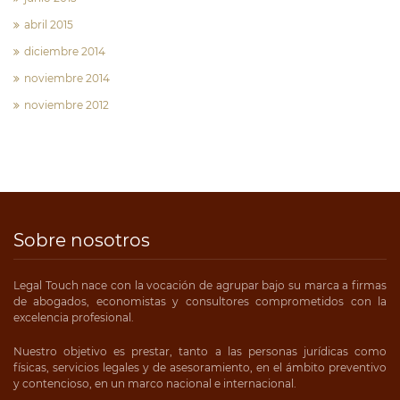
abril 2015
diciembre 2014
noviembre 2014
noviembre 2012
Sobre nosotros
Legal Touch nace con la vocación de agrupar bajo su marca a firmas
de abogados, economistas y consultores comprometidos con la
excelencia profesional.
Nuestro objetivo es prestar, tanto a las personas jurídicas como
físicas, servicios legales y de asesoramiento, en el ámbito preventivo
y contencioso, en un marco nacional e internacional.