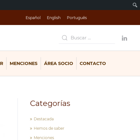
Español
English
Português
R
MENCIONES
ÁREA SOCIO
CONTACTO
Categorías
Destacada
Hemos de saber
Menciones