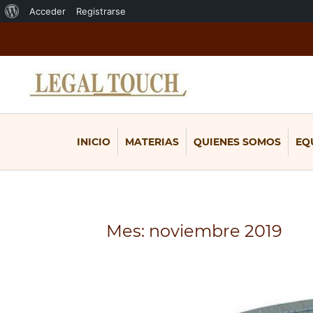
Acerca
Acceder
Registrarse
de
WordPress
INICIO
MATERIAS
QUIENES SOMOS
EQ
Mes:
noviembre 2019