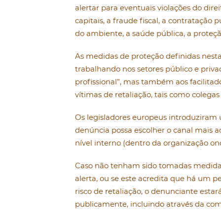
alertar para eventuais violações do di
capitais, a fraude fiscal, a contratação
do ambiente, a saúde pública, a proteç
As medidas de proteção definidas nesta 
trabalhando nos setores público e priv
profissional”, mas também aos facilitad
vítimas de retaliação, tais como colegas 
Os legisladores europeus introduziram u
denúncia possa escolher o canal mais ad
nível interno (dentro da organização on
Caso não tenham sido tomadas medidas
alerta, ou se este acredita que há um p
risco de retaliação, o denunciante estar
publicamente, incluindo através da com