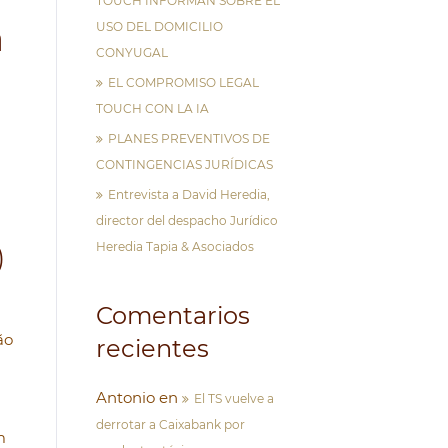
TOUCH INFORMAN SOBRE EL
a
USO DEL DOMICILIO
CONYUGAL
EL COMPROMISO LEGAL
TOUCH CON LA IA
PLANES PREVENTIVOS DE
CONTINGENCIAS JURÍDICAS
Entrevista a David Heredia,
director del despacho Jurídico
Heredia Tapia & Asociados
)
Comentarios
ão
recientes
Antonio
en
El TS vuelve a
derrotar a Caixabank por
m