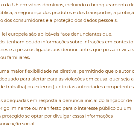
reito da UE em vários domínios, incluindo o branqueamento d
 pública, a segurança dos produtos e dos transportes, a proteç
ão dos consumidores e a proteção dos dados pessoais.
lei europeia são aplicáveis “aos denunciantes que,
ado, tenham obtido informações sobre infrações em contexto
ores e a pessoas ligadas aos denunciantes que possam vir a s
ou familiares.
ma maior flexibilidade na diretiva, permitindo que o autor 
equado para alertar para as violações em causa, quer seja a
de trabalha) ou externo (junto das autoridades competentes)
 adequadas em resposta à denúncia inicial do lançador de
erigo iminente ou manifesto para o interesse público ou um
á protegido se optar por divulgar essas informações
unicação social.