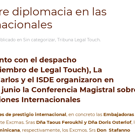
re diplomacia en las
nacionales
ublicado en
Sin categorizar
,
Tribuna Legal Touch
.
unto con el despacho
iembro de Legal Touch), La
arlos y el ISDE organizaron en
junio la Conferencia Magistral sobr
iones Internacionales
es de prestigio internacional
, en concreto las
Embajadoras
nte Excmas. Sras
Dña Taous Feroukhi y Dña Doris Osterlof
, 
ominicana
, respectivamente, los Excmos. Srs
Don Stafanno