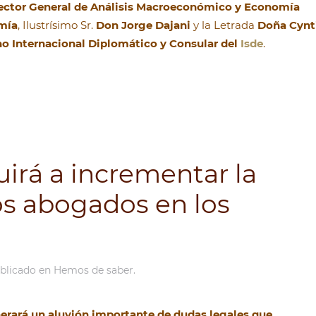
ector General de Análisis Macroeconómico y Economía
omía
, Ilustrísimo Sr.
Don Jorge Dajani
y la Letrada
Doña Cynt
ho Internacional Diplomático y Consular del
Isde
.
uirá a incrementar la
os abogados en los
ublicado en
Hemos de saber
.
nerará un aluvión importante de dudas legales que