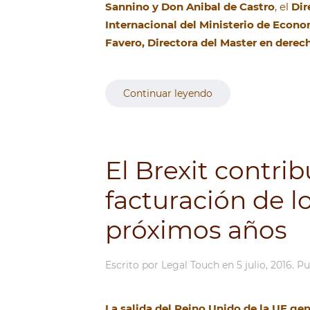
Sannino y Don Anibal de Castro
, el
Dir
Internacional del Ministerio de Econ
Favero, Directora del Master en derec
Continuar leyendo
El Brexit contrib
facturación de l
próximos años
Escrito por
Legal Touch
en
5 julio, 2016
. P
La salida del Reino Unido de la UE ge