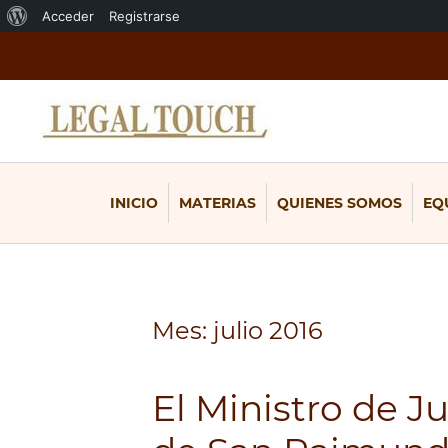
Acerca
Acceder
Registrarse
de
WordPress
INICIO
MATERIAS
QUIENES SOMOS
EQ
Mes:
julio 2016
El Ministro de J