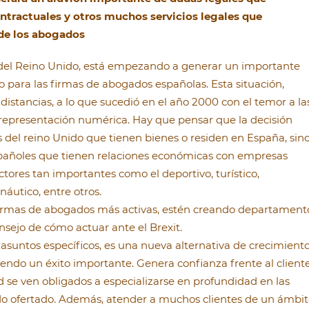
ntractuales y otros muchos servicios legales que
 de los abogados
 del Reino Unido, está empezando a generar un importante
o para las firmas de abogados españolas. Esta situación,
distancias, a lo que sucedió en el año 2000 con el temor a la
 representación numérica. Hay que pensar que la decisión
s del reino Unido que tienen bienes o residen en España, sin
añoles que tienen relaciones económicas con empresas
tores tan importantes como el deportivo, turístico,
áutico, entre otros.
 firmas de abogados más activas, estén creando departament
nsejo de cómo actuar ante el Brexit.
 asuntos específicos, es una nueva alternativa de crecimient
endo un éxito importante. Genera confianza frente al cliente
 se ven obligados a especializarse en profundidad en las
zado ofertado. Además, atender a muchos clientes de un ámbi