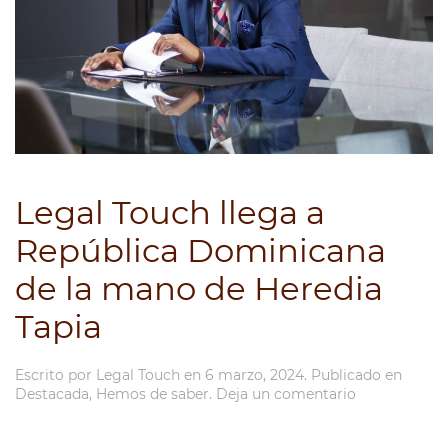
Legal Touch llega a
República Dominicana
de la mano de Heredia
Tapia
Escrito por
Legal Touch
en
6 marzo, 2024
. Publicado en
Destacada
,
Hemos de saber
.
Deja un comentario