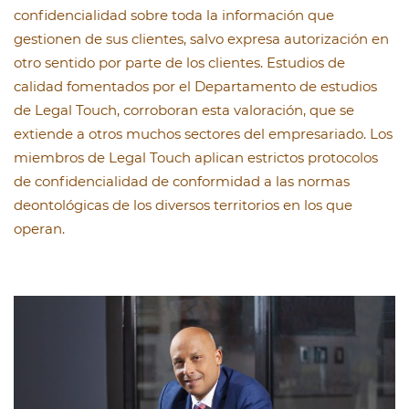
confidencialidad sobre toda la información que
gestionen de sus clientes, salvo expresa autorización en
otro sentido por parte de los clientes. Estudios de
calidad fomentados por el Departamento de estudios
de Legal Touch, corroboran esta valoración, que se
extiende a otros muchos sectores del empresariado. Los
miembros de Legal Touch aplican estrictos protocolos
de confidencialidad de conformidad a las normas
deontológicas de los diversos territorios en los que
operan.