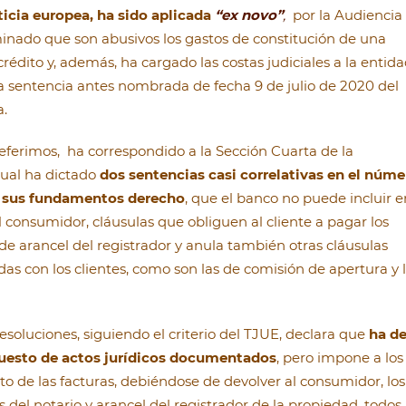
sticia europea, ha sido aplicada
“ex novo”
,
por la Audiencia
minado que son abusivos los gastos de constitución de una
rédito y, además, ha cargado las costas judiciales a la entid
 la sentencia antes nombrada de fecha 9 de julio de 2020 del
a.
referimos, ha correspondido a la Sección Cuarta de la
cual ha dictado
dos sentencias casi correlativas en el núme
n sus fundamentos derecho
, que el banco no puede incluir e
 consumidor, cláusulas que obliguen al cliente a pagar los
, de arancel del registrador y anula también otras cláusulas
adas con los clientes, como son las de comisión de apertura y 
resoluciones, siguiendo el criterio del TJUE, declara que
ha d
puesto de actos jurídicos documentados
, pero impone a los
to de las facturas, debiéndose de devolver al consumidor, los
s del notario y arancel del registrador de la propiedad, todos