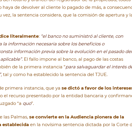
o haya de devolver al cliente lo pagado de más, a consecuen
su vez, la sentencia considera, que la comisión de apertura y l
 dice literalmente
:
“el banco no suministró al cliente, con
da la información necesaria sobre los beneficios o
consta información previa sobre la evolución en el pasado del
 aplicable”.
El fallo impone al banco, al pago de las costas
bién de la primera instancia “
para salvaguardar el interés d
,
tal y como ha establecido la sentencia del TJUE.
de primera instancia, que ya
se dictó a favor de los interese
o el recurso presentado por la entidad bancaria y confirma
juzgado “a
quo
”.
e las Palmas,
se convierte en la Audiencia pionera de la
a establecida
en la novísima sentencia dictada por la Corte 