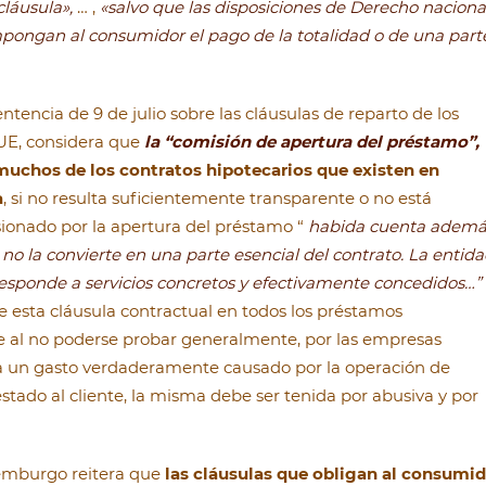
láusula»,
… ,
«salvo que las disposiciones de Derecho naciona
mpongan al consumidor el pago de la totalidad o de una part
ntencia de 9 de julio sobre las cláusulas de reparto de los
JUE, considera que
la “comisión de apertura del préstamo”,
uchos de los contratos hipotecarios que existen en
a
, si no resulta suficientemente transparente o no está
sionado por la apertura del préstamo “
habida cuenta ademá
 no la convierte en una parte esencial del contrato. La entida
esponde a servicios concretos y efectivamente concedidos…”
 esta cláusula contractual en todos los préstamos
e al no poderse probar generalmente, por las empresas
 a un gasto verdaderamente causado por la operación de
stado al cliente, la misma debe ser tenida por abusiva y por
xemburgo reitera que
las cláusulas que obligan al consumid