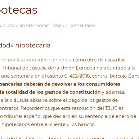
potecas
Publicado en
Menciones
.
Deja un comentario
dad» hipotecaria
ado por las entidades bancarias
, como otro de esos días
l Tribunal de Justicia de la Unión Europea ha apuntado a la
 una sentencia en el asunto C-452/2018, contra Ibercaja Ban
 bancarias deberán de devolver a los consumidores
la totalidad de los gastos de constitución
y además,
 la cláusula abusiva sobre el pago de los gastos de
 contratos. Recordemos que esta resolución del TJUE es
lto tribunal español que declaro en su sentencia de enero de
 hipotecarios entre el cliente y los bancos.
dad de las cláusulas abusivas, siendo la consecuencia de esta