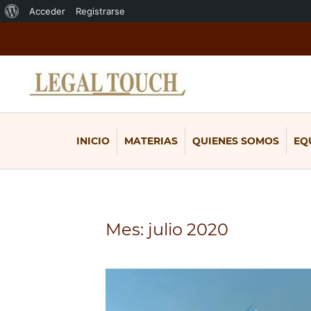
Acerca
Acceder
Registrarse
de
WordPress
INICIO
MATERIAS
QUIENES SOMOS
EQ
Mes:
julio 2020