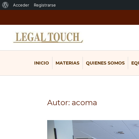
Acerca
Acceder
Registrarse
de
WordPress
INICIO
MATERIAS
QUIENES SOMOS
EQ
Autor:
acoma