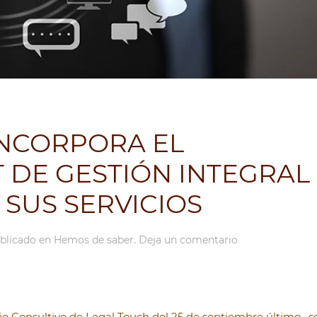
INCORPORA EL
 DE GESTIÓN INTEGRAL
SUS SERVICIOS
ublicado en
Hemos de saber
.
Deja un comentario
jo Consultivo de Legal Touch del 25 de septiembre último , s