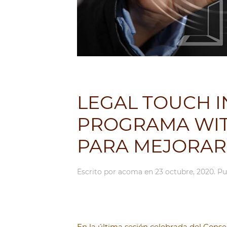
LEGAL TOUCH 
PROGRAMA WIT
PARA MEJORAR 
Escrito por
acoma
en
23 octubre, 2020
. P
En la última sesión celebrada del Conse