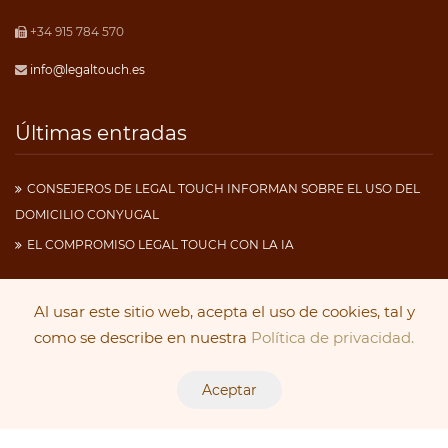
+34 915 784 570
info@legaltouch.es
Últimas entradas
CONSEJEROS DE LEGAL TOUCH INFORMAN SOBRE EL USO DEL
DOMICILIO CONYUGAL
EL COMPROMISO LEGAL TOUCH CON LA IA
Al usar este sitio web, acepta el uso de cookies, tal y
Copyright 2019
Legal Touch
. Todos los derechos
como se describe en nuestra
Política de privacidad.
reservados.
Aceptar
Aviso Legal
|
Política de Cookies