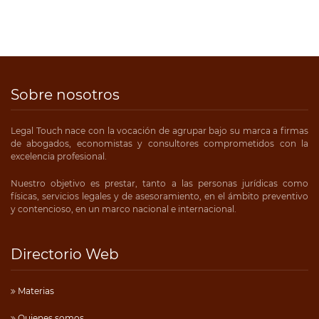
Sobre nosotros
Legal Touch nace con la vocación de agrupar bajo su marca a firmas
de abogados, economistas y consultores comprometidos con la
excelencia profesional.
Nuestro objetivo es prestar, tanto a las personas jurídicas como
físicas, servicios legales y de asesoramiento, en el ámbito preventivo
y contencioso, en un marco nacional e internacional.
Directorio Web
Materias
Quienes somos