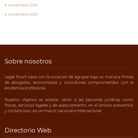
noviembre 2014
noviembre 2012
Sobre nosotros
Legal Touch nace con la vocación de agrupar bajo su marca a firmas
de abogados, economistas y consultores comprometidos con la
excelencia profesional.
Nuestro objetivo es prestar, tanto a las personas jurídicas como
físicas, servicios legales y de asesoramiento, en el ámbito preventivo
y contencioso, en un marco nacional e internacional.
Directorio Web