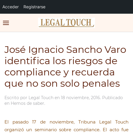
Acceder
Registrarse
José Ignacio Sancho Varo
identifica los riesgos de
compliance y recuerda
que no son solo penales
Escrito por
Legal Touch
en
18 noviembre, 2016
. Publicado
en
Hemos de saber
.
El pasado 17 de noviembre, Tribuna Legal Touch
organizó un seminario sobre compliance. El acto fue