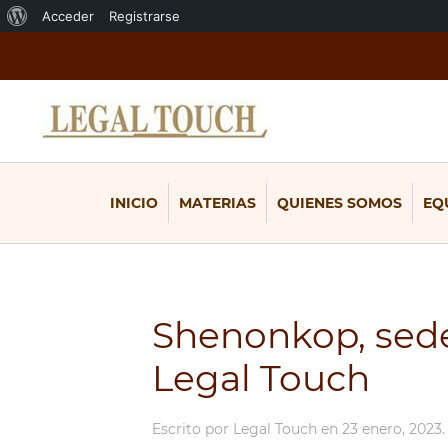
Acerca
Acceder
Registrarse
de
WordPress
INICIO
MATERIAS
QUIENES SOMOS
EQ
Shenonkop, sede
Legal Touch
Escrito por
Legal Touch
en
23 enero, 2023