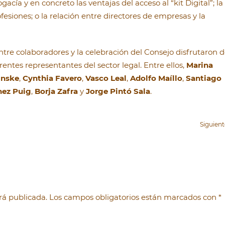
acía y en concreto las ventajas del acceso al “kit Digital”; la
esiones; o la relación entre directores de empresas y la
ntre colaboradores y la celebración del Consejo disfrutaron 
entes representantes del sector legal. Entre ellos,
Marina
inske
,
Cynthia Favero
,
Vasco Leal
,
Adolfo Maíllo
,
Santiago
hez Puig
,
Borja Zafra
y
Jorge Pintó Sala
.
Siguien
será publicada. Los campos obligatorios están marcados con
*