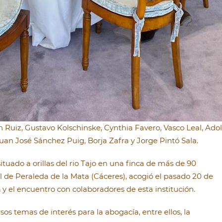
 Ruiz, Gustavo Kolschinske, Cynthia Favero, Vasco Leal, Adol
Juan José Sánchez Puig, Borja Zafra y Jorge Pintó Sala.
 situado a orillas del rio Tajo en una finca de más de 90
 de Peraleda de la Mata (Cáceres), acogió el pasado 20 de
h
y el encuentro con colaboradores de esta institución.
rsos temas de interés para la abogacía, entre ellos, la