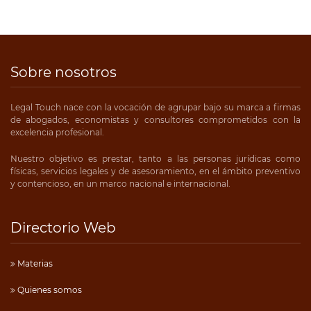
Sobre nosotros
Legal Touch nace con la vocación de agrupar bajo su marca a firmas
de abogados, economistas y consultores comprometidos con la
excelencia profesional.
Nuestro objetivo es prestar, tanto a las personas jurídicas como
físicas, servicios legales y de asesoramiento, en el ámbito preventivo
y contencioso, en un marco nacional e internacional.
Directorio Web
Materias
Quienes somos