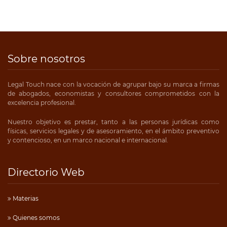
Sobre nosotros
Legal Touch nace con la vocación de agrupar bajo su marca a firmas
de abogados, economistas y consultores comprometidos con la
excelencia profesional.
Nuestro objetivo es prestar, tanto a las personas jurídicas como
físicas, servicios legales y de asesoramiento, en el ámbito preventivo
y contencioso, en un marco nacional e internacional.
Directorio Web
Materias
Quienes somos