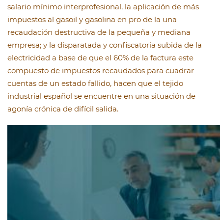
salario mínimo interprofesional, la aplicación de más
impuestos al gasoil y gasolina en pro de la una
recaudación destructiva de la pequeña y mediana
empresa; y la disparatada y confiscatoria subida de la
electricidad a base de que el 60% de la factura este
compuesto de impuestos recaudados para cuadrar
cuentas de un estado fallido, hacen que el tejido
industrial español se encuentre en una situación de
agonía crónica de difícil salida.