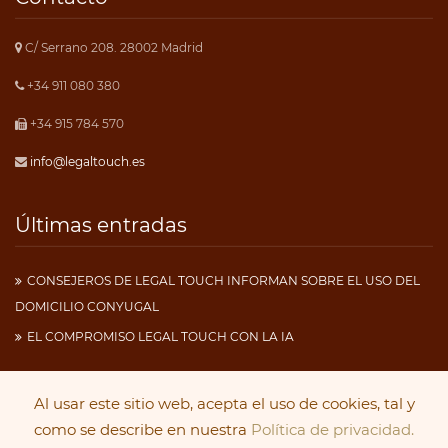
C/ Serrano 208. 28002 Madrid
+34 911 080 380
+34 915 784 570
info@legaltouch.es
Últimas entradas
CONSEJEROS DE LEGAL TOUCH INFORMAN SOBRE EL USO DEL
DOMICILIO CONYUGAL
EL COMPROMISO LEGAL TOUCH CON LA IA
Al usar este sitio web, acepta el uso de cookies, tal y
Copyright 2019
Legal Touch
. Todos los derechos
como se describe en nuestra
Política de privacidad.
reservados.