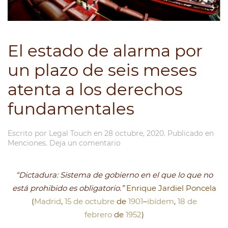
El estado de alarma por
un plazo de seis meses
atenta a los derechos
fundamentales
Escrito por
Legal Touch
en
28 octubre, 2020
. Publicado en
Menciones
.
Deja un comentario
“Dictadura: Sistema de gobierno en el que lo que no
está prohibido es obligatorio.”
Enrique Jardiel Poncela
(
Madrid
,
15 de octubre
de
1901
–
ibídem
,
18 de
febrero
de
1952
)