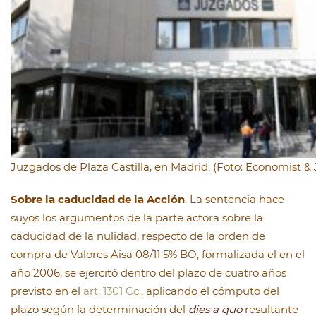
Juzgados de Plaza Castilla, en Madrid. (Foto: Economist & J
Sobre la caducidad de la Acción
. La sentencia hace
suyos los argumentos de la parte actora sobre la
caducidad de la nulidad, respecto de la orden de
compra de Valores Aisa 08/11 5% BO, formalizada el en el
año 2006, se ejercitó dentro del plazo de cuatro años
previsto en el
art. 1301 Cc.
, aplicando el cómputo del
plazo según la determinación del
dies a quo
resultante