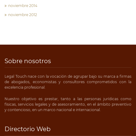
noviembre 2014
noviembre 2012
Sobre nosotros
Legal Touch nace con la vocación de agrupar bajo su marca a firmas
de abogados, economistas y consultores comprometidos con la
excelencia profesional.
Nuestro objetivo es prestar, tanto a las personas jurídicas como
físicas, servicios legales y de asesoramiento, en el ámbito preventivo
y contencioso, en un marco nacional e internacional.
Directorio Web