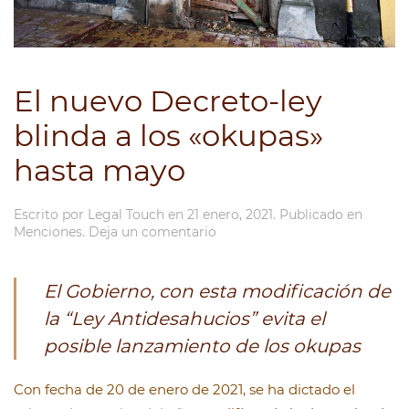
El nuevo Decreto-ley
blinda a los «okupas»
hasta mayo
Escrito por
Legal Touch
en
21 enero, 2021
. Publicado en
Menciones
.
Deja un comentario
El Gobierno, con esta modificación de
la “
Ley Antidesahucios”
evita el
posible lanzamiento de los okupas
Con fecha de 20 de enero de 2021, se ha dictado el