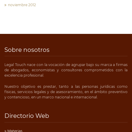
noviembre 2012
Sobre nosotros
Legal Touch nace con la vocación de agrupar bajo su marca a firmas
de abogados, economistas y consultores comprometidos con la
excelencia profesional.
Nuestro objetivo es prestar, tanto a las personas jurídicas como
físicas, servicios legales y de asesoramiento, en el ámbito preventivo
y contencioso, en un marco nacional e internacional.
Directorio Web
Materias