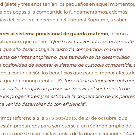
ad
(siete y tres años tenían los pequeños en aquel momento).
la dos pegas a la compartida lo fundamentamos, además
as del caso, en la doctrina del Tribunal Supremo, a saber:
res al sistema provisional de guarda materno
, hicimos
eptiembre
, que refiere “
Que haya funcionado correctamente 
ca que ello desaconseje la custodia compartida, máxime
tema de visitas amplísimo, que también se ha desarrollado
a posibilidad de adoptar el sistema de custodia compartida, e
ando a continuación los beneficios que para el menor afectad
 la guarda monoparental: “
Se fomenta la integración del me
os en los tiempos de presencia; Se evita el sentimiento de
 los progenitores; y se estimula la cooperación de los padres
ha venido desarrollando con eficiencia
”.
icimos referencia a la
STS 585/2015, de 21 de octubre
, que
s están preparados para someterse a un régimen amplio de
para que se rijan por las reglas de la guarda conjunta: “
A la