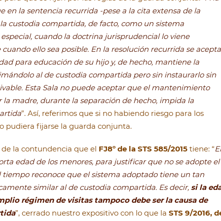
en la sentencia recurrida -pese a la cita extensa de la
a la custodia compartida, de facto, como un sistema
special, cuando la doctrina jurisprudencial lo viene
uando ello sea posible. En la resolución recurrida se acepta
d para educación de su hijo y, de hecho, mantiene la
ximándolo al de custodia compartida pero sin instaurarlo sin
jetivable. Esta Sala no puede aceptar que el mantenimiento
 la madre, durante la separación de hecho, impida la
artida
”. Así, referimos que si no habiendo riesgo para los
 pudiera fijarse la guarda conjunta.
 de la contundencia que el
FJ8º de la STS 585/2015
tiene: “
E
orta edad de los menores, para justificar que no se adopte el
l tiempo reconoce que el sistema adoptado tiene un tan
camente similar al de custodia compartida. Es decir,
si la ed
mplio régimen de visitas tampoco debe ser la causa de
tida
”, cerrado nuestro expositivo con lo que la
STS 9/2016, d