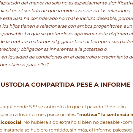
aptación del menor no solo no es especialmente significativ
icial en el sentido de que impide avanzar en las relaciones
e esta Sala ha considerado normal e incluso deseable, porqu
 los hijos tienen a relacionarse con ambos progenitores, aun
responsable. Lo que se pretende es aproximar este régimen al
e la ruptura matrimonial y garantizar al tiempo a sus padre
derechos y obligaciones inherentes a la potestad o
r en igualdad de
condiciones en el desarrollo y crecimiento d
beneficioso para ellos
”.
 CUSTODIA COMPARTIDA PESE A INFORME
 aquí donde S.Sª se anticipó a lo que el pasado 17 de julio,
pecto a los informes psicosociales:
“motivar” la sentencia 
sicosocial
. No hubiera sido extraño si bien no deseable -com
 instancia se hubiera remitido, sin más, al informe psicosocia