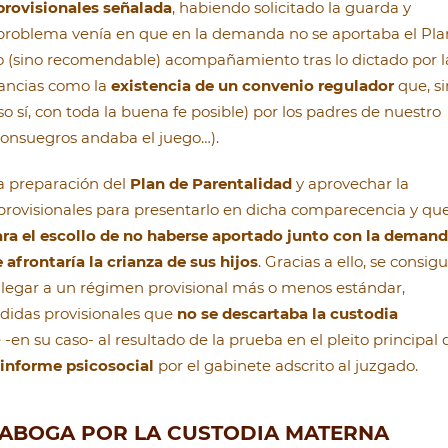
provisionales señalada
, habiendo solicitado la guarda y
l problema venía en que en la demanda no se aportaba el Pla
o (sino recomendable) acompañamiento tras lo dictado por l
tancias como la
existencia de un convenio regulador
que, si
 sí, con toda la buena fe posible) por los padres de nuestro
 consuegros andaba el juego…).
a preparación del
Plan de Parentalidad
y aprovechar la
rovisionales para presentarlo en dicha comparecencia y qu
ara el escollo de no haberse aportado junto con la deman
 afrontaría la crianza de sus hijos
. Gracias a ello, se consigu
 llegar a un régimen provisional más o menos estándar,
didas provisionales que
no se descartaba la custodia
 -en su caso- al resultado de la prueba en el pleito principal 
informe psicosocial
por el gabinete adscrito al juzgado.
: ABOGA POR LA CUSTODIA MATERNA