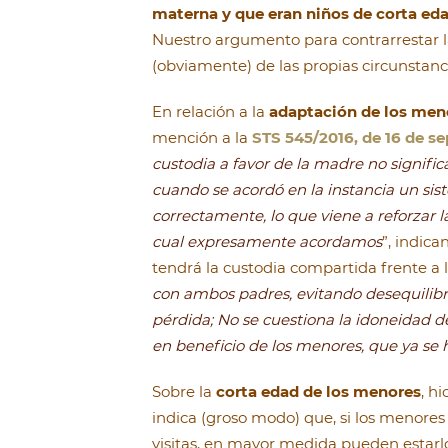
materna y que eran niños de corta ed
Nuestro argumento para contrarrestar 
(obviamente) de las propias circunstanci
En relación a la
adaptación de los meno
mención a la
STS 545/2016, de 16 de s
custodia a favor de la madre no signifi
cuando se acordó en la instancia un sis
correctamente, lo que viene a reforzar l
cual expresamente acordamos
”, indic
tendrá la custodia compartida frente a
con ambos padres, evitando desequilibri
pérdida; No se cuestiona la idoneidad de
en beneficio de los menores,
que ya se 
Sobre la
corta edad de los menores
, h
indica (groso modo) que, si los menore
visitas, en mayor medida pueden estarlo 