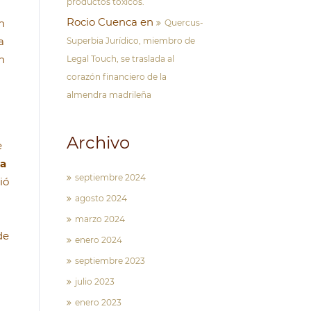
productos tóxicos.
Rocio Cuenca
en
n
Quercus-
a
Superbia Jurídico, miembro de
n
Legal Touch, se traslada al
corazón financiero de la
almendra madrileña
Archivo
e
da
septiembre 2024
ió
agosto 2024
marzo 2024
de
enero 2024
septiembre 2023
julio 2023
enero 2023