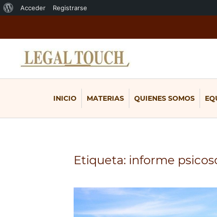
Acerca
Acceder
Registrarse
de
WordPress
INICIO
MATERIAS
QUIENES SOMOS
EQ
Etiqueta:
informe psicos