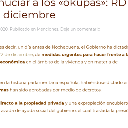
huciar a los «okupas»: RD
e diciembre
2020
. Publicado en
Menciones
.
Deja un comentario
es decir, un día antes de Nochebuena, el Gobierno ha dictad
22 de diciembre
, de
medidas urgentes para hacer frente a l
y económica
en el ámbito de la vivienda y en materia de
en la historia parlamentaria española, habiéndose dictado e
rmas
han sido aprobadas por medio de decretos.
irecto a la propiedad privada
y una expropiación encubiert
razada de ayuda social del gobierno, el cual traslada la presi