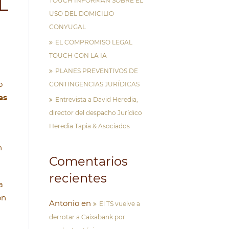
L
TOUCH INFORMAN SOBRE EL
USO DEL DOMICILIO
CONYUGAL
EL COMPROMISO LEGAL
TOUCH CON LA IA
PLANES PREVENTIVOS DE
o
CONTINGENCIAS JURÍDICAS
as
Entrevista a David Heredia,
director del despacho Jurídico
Heredia Tapia & Asociados
n
Comentarios
recientes
a
ón
Antonio
en
El TS vuelve a
derrotar a Caixabank por