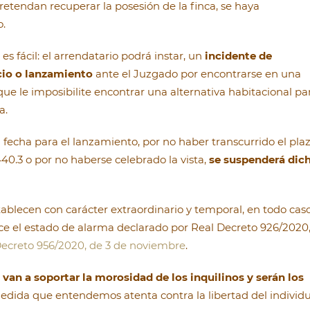
 pretendan recuperar la posesión de la finca, se haya
o.
s fácil: el arrendatario podrá instar, un
incidente de
cio o lanzamiento
ante el Juzgado por encontrarse en una
ue le imposibilite encontrar una alternativa habitacional pa
a.
 fecha para el lanzamiento, por no haber transcurrido el pla
 440.3 o por no haberse celebrado la vista,
se suspenderá dic
blecen con carácter extraordinario y temporal, en todo caso
lice el estado de alarma declarado por Real Decreto 926/2020
Decreto 956/2020, de 3 de noviembre
.
 van a soportar la morosidad de los inquilinos y serán los
edida que entendemos atenta contra la libertad del individ