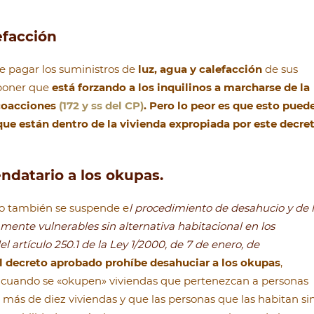
efacción
e pagar los suministros de
luz, agua y calefacción
de sus
uponer que
está forzando a los inquilinos a marcharse de la
 coacciones
(
172
y ss del
CP)
.
Pero lo peor es que esto pued
que están dentro de la vivienda expropiada por este decre
ndatario a los okupas.
reto también se suspende e
l procedimiento de desahucio y de 
nte vulnerables sin alternativa habitacional en los
del artículo 250.1 de la Ley 1/2000, de 7 de enero, de
l decreto aprobado prohíbe desahuciar a los okupas
,
z, cuando se «okupen» viviendas que pertenezcan a personas
de más de diez viviendas y que las personas que las habitan si