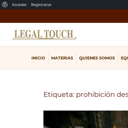
Acerca
Acceder
Registrarse
de
WordPress
INICIO
MATERIAS
QUIENES SOMOS
EQ
Etiqueta:
prohibición de