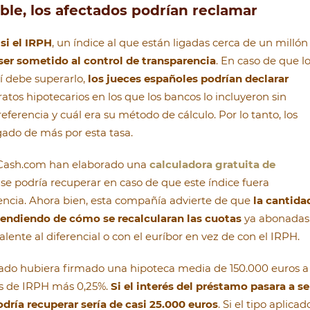
ble, los afectados podrían reclamar
s
si el IRPH
, un índice al que están ligadas cerca de un millón
ser sometido al control de transparencia
. En caso de que l
í debe superarlo,
los jueces españoles podrían declarar
atos hipotecarios en los que los bancos lo incluyeron sin
 referencia y cuál era su método de cálculo. Por lo tanto, los
gado de más por esta tasa.
Cash.com han elaborado una
calculadora gratuita de
se podría recuperar en caso de que este índice fuera
rencia. Ahora bien, esta compañía advierte de que
la cantida
endiendo de cómo se recalcularan las cuotas
ya abonadas
lente al diferencial o con el euríbor en vez de con el IRPH.
ado hubiera firmado una hipoteca media de 150.000 euros a
és de IRPH más 0,25%.
Si el interés del préstamo pasara a se
dría recuperar sería de casi 25.000 euros
. Si el tipo aplicad