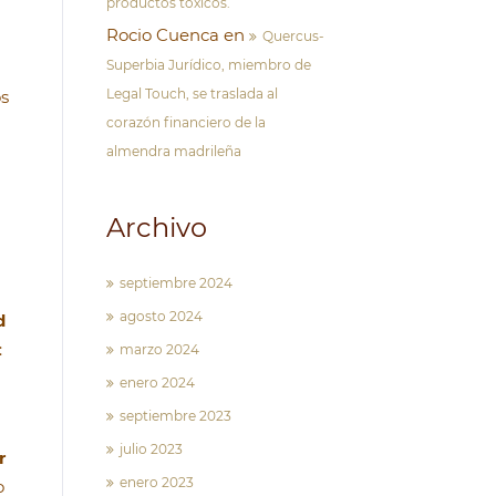
productos tóxicos.
Rocio Cuenca
en
Quercus-
Superbia Jurídico, miembro de
Legal Touch, se traslada al
os
corazón financiero de la
almendra madrileña
Archivo
septiembre 2024
agosto 2024
d
:
marzo 2024
enero 2024
septiembre 2023
julio 2023
r
enero 2023
o