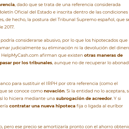
arencia
, dado que se trata de una referencia considerada
oletín Oficial del Estado e inscrita dentro de las condiciones
 es, de hecho, la postura del Tribunal Supremo español, que s
e 2017.
 podría considerarse abusivo, por lo que los hipotecados que 
amar judicialmente su eliminación ni la devolución del diner
e HelpMyCash.com afirman que existen
otras maneras de
pasar por los tribunales
, aunque no de recuperar lo abona
banco para sustituir el IRPH por otra referencia (como el
lo que se conoce como
novación
. Si la entidad no lo aceptara, 
 sí lo hiciera mediante una
subrogación de acreedor
. Y si
sería
contratar una nueva hipoteca
fija o ligada al euríbor
o, pero ese precio se amortizaría pronto con el ahorro obten