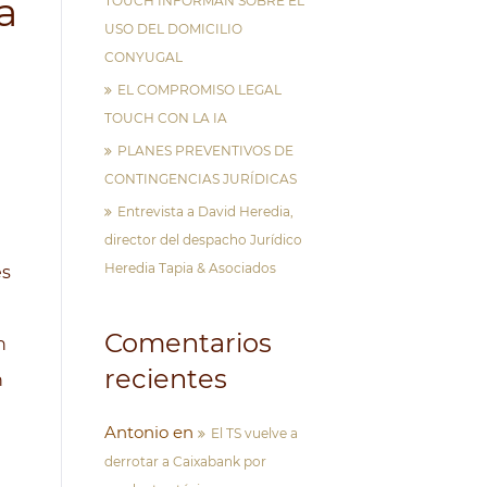
a
TOUCH INFORMAN SOBRE EL
USO DEL DOMICILIO
CONYUGAL
EL COMPROMISO LEGAL
TOUCH CON LA IA
PLANES PREVENTIVOS DE
CONTINGENCIAS JURÍDICAS
Entrevista a David Heredia,
director del despacho Jurídico
Heredia Tapia & Asociados
es
Comentarios
n
recientes
n
Antonio
en
El TS vuelve a
derrotar a Caixabank por