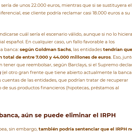
d sería de unos 22.000 euros, mientras que si se sustituyera el
iferencial, ese cliente podría reclamar casi 18.000 euros a su
dicarse cuál sería el escenario válido, aunque si no lo hiciera
ial español. En cualquier caso, un fallo favorable a los
la banca:
según Goldman Sachs
, las entidades
tendrían qu
n total de entre 7.000 y 44.000 millones de euros
. Eso, jun
an tener que reembolsar, según Barclays, si el Supremo decla
g
(el otro gran frente que tiene abierto actualmente la banca)
 cuentas de las entidades, que podrían tratar de recuperar
de sus productos financieros (hipotecas, préstamos al
la banca, aún se puede eliminar el IRPH
opea, sin embargo,
también podría sentenciar que el IRPH n