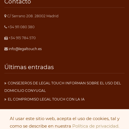
Contacto
C/ Serrano 208. 28002 Madrid
+34 911 080 380
+34 915 784 570
info@legaltouch.es
Últimas entradas
CONSEJEROS DE LEGAL TOUCH INFORMAN SOBRE EL USO DEL
DOMICILIO CONYUGAL
EL COMPROMISO LEGAL TOUCH CON LA IA
Al usar este sitio web, acepta el uso de cookies, tal y
Copyright 2019
Legal Touch
. Todos los derechos
como se describe en nuestra
Política de privacidad.