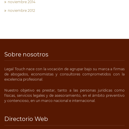
noviembre 2014
noviembre 2012
Sobre nosotros
Legal Touch nace con la vocación de agrupar bajo su marca a firmas
de abogados, economistas y consultores comprometidos con la
excelencia profesional.
Nuestro objetivo es prestar, tanto a las personas jurídicas como
físicas, servicios legales y de asesoramiento, en el ámbito preventivo
y contencioso, en un marco nacional e internacional.
Directorio Web