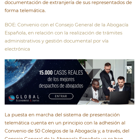
documentación de extranjería de sus representados de
forma telemática.
BOE: Convenio con el Consejo General de la Abogacía
Española, en relación con la realización de trámites
administrativos y gestión documental por vía
electrónica
La puesta en marcha del sistema de presentación
telemática cuenta en un principio con la adhesión al
Convenio de 50 Colegios de la Abogacía y, a través, del
Consejo General de la Abogacía Española ya se han