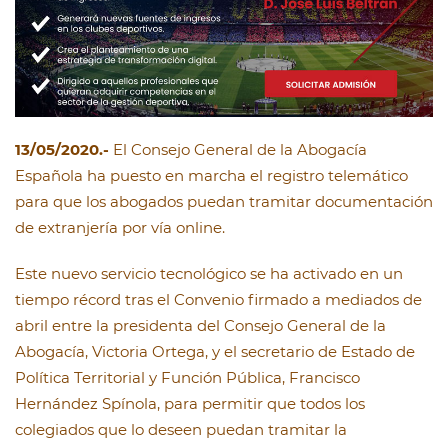
13/05/2020.-
El Consejo General de la Abogacía
Española ha puesto en marcha el registro telemático
para que los abogados puedan tramitar documentación
de extranjería por vía online.
Este nuevo servicio tecnológico se ha activado en un
tiempo récord tras el Convenio firmado a mediados de
abril entre la presidenta del Consejo General de la
Abogacía, Victoria Ortega, y el secretario de Estado de
Política Territorial y Función Pública, Francisco
Hernández Spínola, para permitir que todos los
colegiados que lo deseen puedan tramitar la