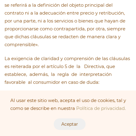
se referirá a la definición del objeto principal del
contrato ni a la adecuación entre precio y retribución,
por una parte, ni a los servicios o bienes que hayan de
proporcionarse como contrapartida, por otra, siempre
que dichas cláusulas se redacten de manera clara y
comprensible».
La exigencia de claridad y comprensión de las cláusulas
es reiterada por el artículo 5 de la Directiva, que
establece, además, la regla de interpretación
favorable al consumidor en caso de duda:
«En los casos de contratos en que todas las cláusulas
Al usar este sitio web, acepta el uso de cookies, tal y
propuestas al consumidor o algunas de ellas consten
como se describe en nuestra
Política de privacidad.
por escrito, estas cláusulas deberán· estar redactadas
siempre de forma clara y comprensible. En caso de
Aceptar
duda sobre el sentido de una cláusula, prevalecerá la
interpretación más favorable para el consumidor. »