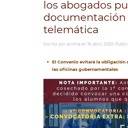
los abogados pu
documentación d
telemática
Escrito por
acoma
en
16 abril, 2020
. Publi
El Convenio evitará la obligación
las oficinas gubernamentales