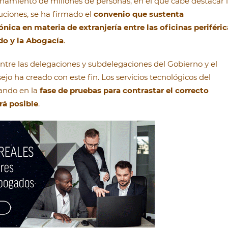
namiento de millones de personas, en el que cabe destacar 
uciones, se ha firmado el
convenio que sustenta
ica en materia de extranjería entre las oficinas periféric
do y la Abogacía
.
tre las delegaciones y subdelegaciones del Gobierno y el
o ha creado con este fin. Los servicios tecnológicos del
jando en la
fase de pruebas para contrastar el correcto
rá posible
.