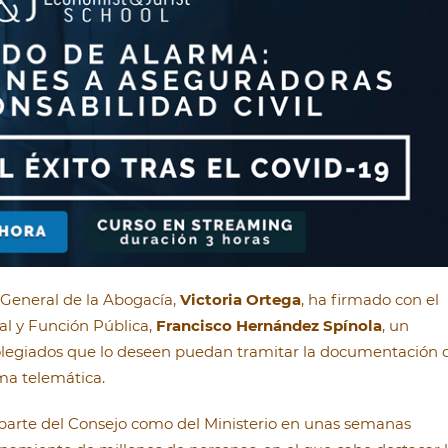
 General de la Abogacía,
Victoria Ortega
, ha firmado con el
ial y Función Pública,
Francisco Hernández Spínola
, un
colegiados que lo deseen puedan tramitar la documentación 
ma telemática.
parte del Consejo como del Ministerio en unas semanas