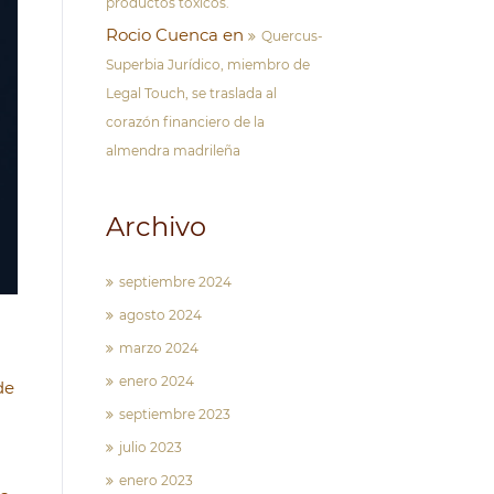
productos tóxicos.
Rocio Cuenca
en
Quercus-
Superbia Jurídico, miembro de
Legal Touch, se traslada al
corazón financiero de la
almendra madrileña
Archivo
septiembre 2024
agosto 2024
marzo 2024
enero 2024
de
septiembre 2023
julio 2023
enero 2023