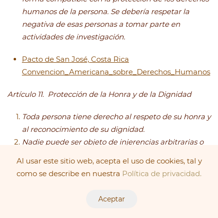
humanos de la persona. Se debería respetar la
negativa de esas personas a tomar parte en
actividades de investigación.
Pacto de San José, Costa Rica
Convencion_Americana_sobre_Derechos_Humanos
Artículo 11. Protección de la Honra y de la Dignidad
Toda persona tiene derecho al respeto de su honra y
al reconocimiento de su dignidad.
Nadie puede ser objeto de injerencias arbitrarias o
abusivas en su vida privada, en la de su familia, en
Al usar este sitio web, acepta el uso de cookies, tal y
su domicilio o en su correspondencia, ni de ataques
como se describe en nuestra
Política de privacidad.
ilegales a su honra o reputación.
Toda persona tiene derecho a la protección de la ley
Aceptar
contra esas injerencias o esos ataques.