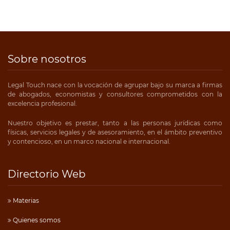
Sobre nosotros
Legal Touch nace con la vocación de agrupar bajo su marca a firmas
de abogados, economistas y consultores comprometidos con la
excelencia profesional.
Nuestro objetivo es prestar, tanto a las personas jurídicas como
físicas, servicios legales y de asesoramiento, en el ámbito preventivo
y contencioso, en un marco nacional e internacional.
Directorio Web
Materias
Quienes somos