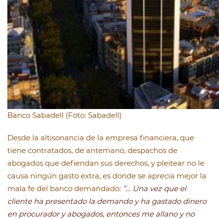
Banco Sabadell (Foto: Sabadell)
Desde la altisonancia de la empresa financiera, que
tiene contratados, de antemano, despachos de
abogados que defiendan sus derechos, y pleitear no le
causa ningún gasto extra, es donde se aprecia mejor la
mala fe del banco demandado:
”… Una vez que el
cliente ha presentado la demando y ha gastado dinero
en procurador y abogados, entonces me allano y no