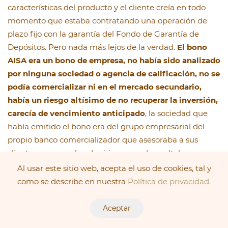
características del producto y el cliente creía en todo
momento que estaba contratando una operación de
plazo fijo con la garantía del Fondo de Garantía de
Depósitos. Pero nada más lejos de la verdad.
El bono
AISA era un bono de empresa, no había sido analizado
por ninguna sociedad o agencia de calificación, no se
podía comercializar ni en el mercado secundario,
había un riesgo altísimo de no recuperar la inversión,
carecía de vencimiento anticipado
, la sociedad que
había emitido el bono era del grupo empresarial del
propio banco comercializador que asesoraba a sus
clientes para que lo adquirieran y se le ocultaba
también al cliente, que AISA estaba en quiebra
Al usar este sitio web, acepta el uso de cookies, tal y
contable, que había sido suspendida de cotización en la
como se describe en nuestra
Política de privacidad.
Bolsa de Barcelona a causa de una sanción, unos pocos
meses antes y que la emisión de los bonos de 2006
Aceptar
servía para poder cubrir la emisión de 2001, dado que la