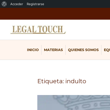
Acerca
Acceder
Registrarse
de
WordPress
INICIO
MATERIAS
QUIENES SOMOS
EQ
Etiqueta:
indulto