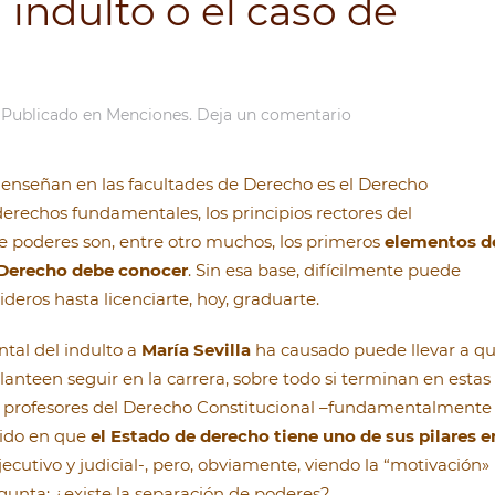
l indulto o el caso de
. Publicado en
Menciones
.
Deja un comentario
 enseñan en las facultades de Derecho es el Derecho
 derechos fundamentales, los principios rectores del
e poderes son, entre otro muchos, los primeros
elementos d
 Derecho debe conocer
. Sin esa base, difícilmente puede
deros hasta licenciarte, hoy, graduarte.
tal del indulto a
María Sevilla
ha causado puede llevar a q
anteen seguir en la carrera, sobre todo si terminan en estas
us profesores del Derecho Constitucional –fundamentalmente
stido en que
el Estado de derecho tiene uno de sus pilares e
ejecutivo y judicial-, pero, obviamente, viendo la “motivación»
gunta: ¿existe la separación de poderes?