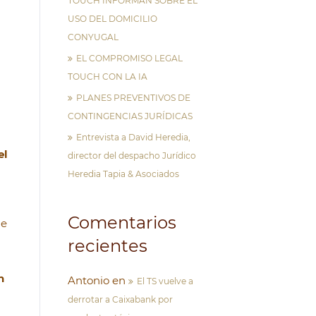
TOUCH INFORMAN SOBRE EL
USO DEL DOMICILIO
CONYUGAL
EL COMPROMISO LEGAL
TOUCH CON LA IA
PLANES PREVENTIVOS DE
CONTINGENCIAS JURÍDICAS
Entrevista a David Heredia,
el
director del despacho Jurídico
Heredia Tapia & Asociados
Comentarios
ue
recientes
n
Antonio
en
El TS vuelve a
derrotar a Caixabank por