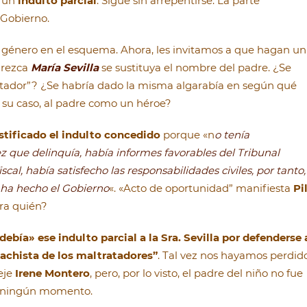
e un
indulto parcial
. Sigue sin arrepentirse. La parte
 Gobierno.
género en el esquema. Ahora, les invitamos a que hagan un
parezca
María Sevilla
se sustituya el nombre del padre. ¿Se
ltador”? ¿Se habría dado la misma algarabía en según qué
 su caso, al padre como un héroe?
ustificado el indulto concedido
porque «n
o tenía
z que delinquía, había informes favorables del Tribunal
cal, había satisfecho las responsabilidades civiles, por tanto,
 ha hecho el Gobierno
«. «Acto de oportunidad” manifiesta
Pi
ra quién?
“debía» ese indulto parcial a la Sra. Sevilla por defenderse 
machista de los maltratadores”
. Tal vez nos hayamos perdid
eje
Irene Montero
, pero, por lo visto, el padre del niño no fue
n ningún momento.