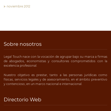
noviembre 2012
Sobre nosotros
Legal Touch nace con la vocación de agrupar bajo su marca a firmas
de abogados, economistas y consultores comprometidos con la
excelencia profesional.
Nuestro objetivo es prestar, tanto a las personas jurídicas como
físicas, servicios legales y de asesoramiento, en el ámbito preventivo
y contencioso, en un marco nacional e internacional.
Directorio Web