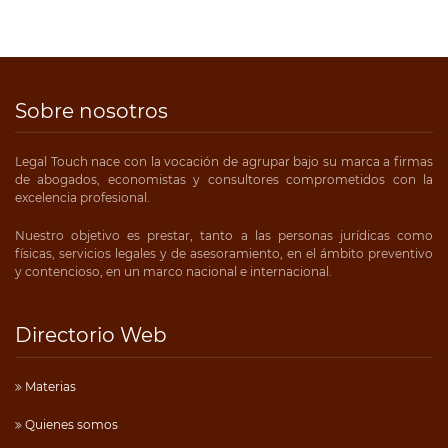
Sobre nosotros
Legal Touch nace con la vocación de agrupar bajo su marca a firmas
de abogados, economistas y consultores comprometidos con la
excelencia profesional.
Nuestro objetivo es prestar, tanto a las personas jurídicas como
físicas, servicios legales y de asesoramiento, en el ámbito preventivo
y contencioso, en un marco nacional e internacional.
Directorio Web
Materias
Quienes somos