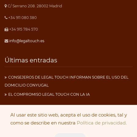
C/ Serrano 208. 28002 Madrid
+34 911 080 380
+34 915 784 570
info@legaltouch.es
Últimas entradas
CONSEJEROS DE LEGAL TOUCH INFORMAN SOBRE EL USO DEL
DOMICILIO CONYUGAL
EL COMPROMISO LEGAL TOUCH CON LA IA
Al usar este sitio web, acepta el uso de cookies, tal y
Copyright 2019
Legal Touch
. Todos los derechos
como se describe en nuestra
Política de privacidad.
reservados.