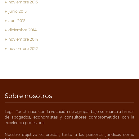
noviembre 2015
junio 2015
abril 2015
diciembre 2014
noviembre 2014
noviembre 2012
Sobre nosotros
Legal Touch nace con la vocación de agrupar bajo su marca a firmas
de abogados, economistas y consultores comprometidos con la
excelencia profesional.
Nuestro objetivo es prestar, tanto a las personas jurídicas como