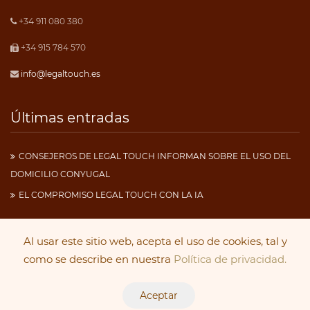
+34 911 080 380
+34 915 784 570
info@legaltouch.es
Últimas entradas
CONSEJEROS DE LEGAL TOUCH INFORMAN SOBRE EL USO DEL
DOMICILIO CONYUGAL
EL COMPROMISO LEGAL TOUCH CON LA IA
Al usar este sitio web, acepta el uso de cookies, tal y
Copyright 2019
Legal Touch
. Todos los derechos
como se describe en nuestra
Política de privacidad.
reservados.
Aceptar
Aviso Legal
|
Política de Cookies