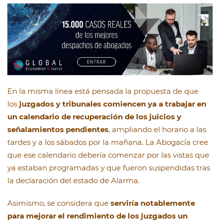
En la misma línea está pensada la propuesta de que
los
juzgados y tribunales comiencen ya a trabajar en
un calendario de recuperación de los juicios y
señalamientos pendientes
, ampliando el horario a las
tardes y a los sábados por la mañana. La Abogacía cree
que ese calendario debería comenzar por las vistas que
ya estaban programadas y que fueron suspendidas tras
la declaración del estado de Alarma.
Asimismo, se considera que
serviría notablemente
para mejorar el rendimiento de los juzgados un