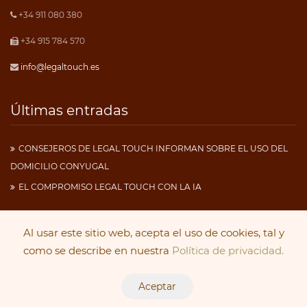
+34 911 080 380
+34 915 784 570
info@legaltouch.es
Últimas entradas
CONSEJEROS DE LEGAL TOUCH INFORMAN SOBRE EL USO DEL
DOMICILIO CONYUGAL
EL COMPROMISO LEGAL TOUCH CON LA IA
Al usar este sitio web, acepta el uso de cookies, tal y
Copyright 2019
Legal Touch
. Todos los derechos
como se describe en nuestra
Política de privacidad.
reservados.
Aceptar
Aviso Legal
|
Política de Cookies