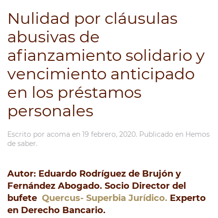
Nulidad por cláusulas
abusivas de
afianzamiento solidario y
vencimiento anticipado
en los préstamos
personales
Escrito por
acoma
en
19 febrero, 2020
. Publicado en
Hemos
de saber
.
Autor: Eduardo Rodríguez de Brujón y
Fernández
Abogado. Socio Director del
bufete
Quercus- Superbia Jurídico.
Experto
en Derecho Bancario.